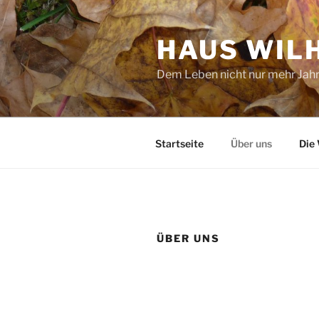
Zum
Inhalt
HAUS WIL
springen
Dem Leben nicht nur mehr Jah
Startseite
Über uns
Die
ÜBER UNS